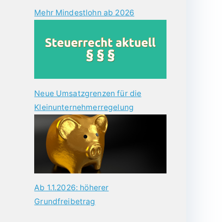
Mehr Mindestlohn ab 2026
Neue Umsatzgrenzen für die
Kleinunternehmerregelung
Ab 1.1.2026: höherer
Grundfreibetrag