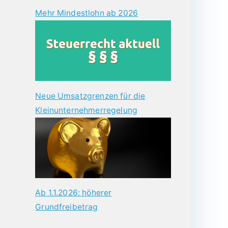
Mehr Mindestlohn ab 2026
Neue Umsatzgrenzen für die
Kleinunternehmerregelung
Ab 1.1.2026: höherer
Grundfreibetrag